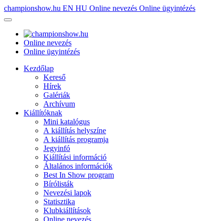
championshow.hu
EN
HU
Online nevezés
Online ügyintézés
Online nevezés
Online ügyintézés
Kezdőlap
Kereső
Hírek
Galériák
Archívum
Kiállítóknak
Mini katalógus
A kiállítás helyszíne
A kiállítás programja
Jegyinfó
Kiállítási információ
Általános információk
Best In Show program
Bírólisták
Nevezési lapok
Statisztika
Klubkiállítások
Online nevezés