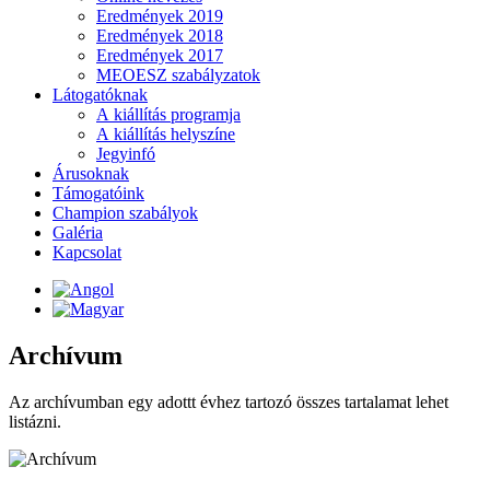
Eredmények 2019
Eredmények 2018
Eredmények 2017
MEOESZ szabályzatok
Látogatóknak
A kiállítás programja
A kiállítás helyszíne
Jegyinfó
Árusoknak
Támogatóink
Champion szabályok
Galéria
Kapcsolat
Archívum
Az archívumban egy adottt évhez tartozó összes tartalamat lehet
listázni.