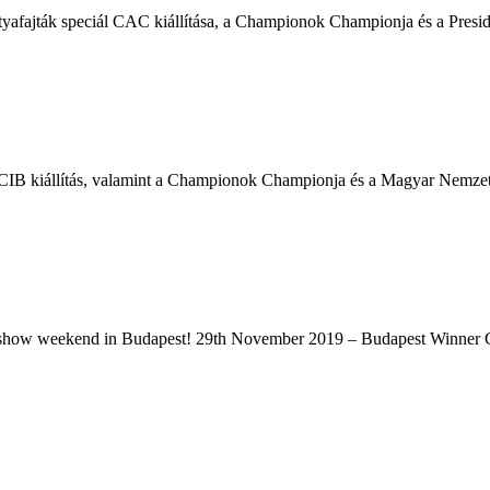
fajták speciál CAC kiállítása, a Championok Championja és a Preside
B kiállítás, valamint a Championok Championja és a Magyar Nemzeti k
stic show weekend in Budapest! 29th November 2019 – Budapest Winn