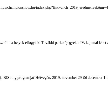
k: http://championshow.hu/index.php?link=chch_2019_eredmenyek&m=48
trálni a helyek elfogytak! További parkolójegyek a IV. kapunál lehet a 
ja BIS ring programja? Hétvégén, 2019. november 29-től december 1-ig 