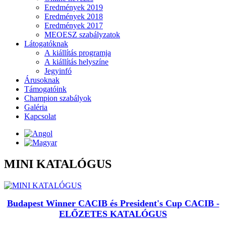
Eredmények 2019
Eredmények 2018
Eredmények 2017
MEOESZ szabályzatok
Látogatóknak
A kiállítás programja
A kiállítás helyszíne
Jegyinfó
Árusoknak
Támogatóink
Champion szabályok
Galéria
Kapcsolat
MINI KATALÓGUS
Budapest Winner CACIB és President's Cup CACIB -
ELŐZETES KATALÓGUS