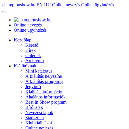
championshow.hu
EN
HU
Online nevezés
Online ügyintézés
Online nevezés
Online ügyintézés
Kezdőlap
Kereső
Hírek
Galériák
Archívum
Kiállítóknak
Mini katalógus
A kiállítás helyszíne
A kiállítás programja
Jegyinfó
Kiállítási információ
Általános információk
Best In Show program
Bírólisták
Nevezési lapok
Statisztika
Klubkiállítások
Online nevezés