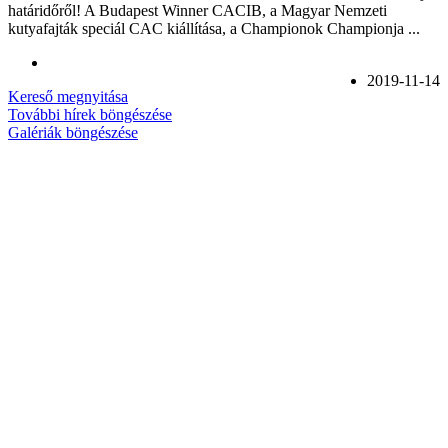
határidőről! A Budapest Winner CACIB, a Magyar Nemzeti
kutyafajták speciál CAC kiállítása, a Championok Championja ...
2019-11-14
Kereső megnyitása
További hírek böngészése
Galériák böngészése