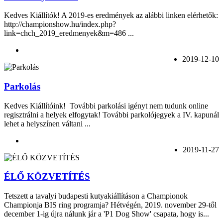
Kedves Kiállítók! A 2019-es eredmények az alábbi linken elérhetők:
http://championshow.hu/index.php?
link=chch_2019_eredmenyek&m=486 ...
2019-12-10
Parkolás
Kedves Kiállítóink! További parkolási igényt nem tudunk online
regisztrálni a helyek elfogytak! További parkolójegyek a IV. kapunál
lehet a helyszínen váltani ...
2019-11-27
ÉLŐ KÖZVETÍTÉS
Tetszett a tavalyi budapesti kutyakiállításon a Championok
Championja BIS ring programja? Hétvégén, 2019. november 29-től
december 1-ig újra nálunk jár a 'P1 Dog Show' csapata, hogy is...