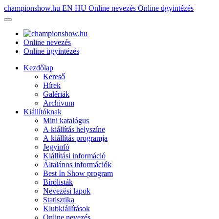
championshow.hu
EN
HU
Online nevezés
Online ügyintézés
Online nevezés
Online ügyintézés
Kezdőlap
Kereső
Hírek
Galériák
Archívum
Kiállítóknak
Mini katalógus
A kiállítás helyszíne
A kiállítás programja
Jegyinfó
Kiállítási információ
Általános információk
Best In Show program
Bírólisták
Nevezési lapok
Statisztika
Klubkiállítások
Online nevezés