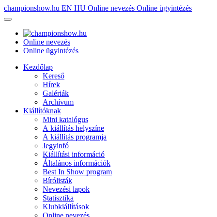
championshow.hu
EN
HU
Online nevezés
Online ügyintézés
Online nevezés
Online ügyintézés
Kezdőlap
Kereső
Hírek
Galériák
Archívum
Kiállítóknak
Mini katalógus
A kiállítás helyszíne
A kiállítás programja
Jegyinfó
Kiállítási információ
Általános információk
Best In Show program
Bírólisták
Nevezési lapok
Statisztika
Klubkiállítások
Online nevezés