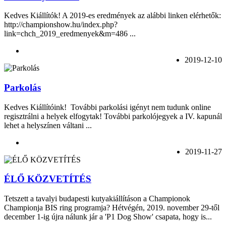
Kedves Kiállítók! A 2019-es eredmények az alábbi linken elérhetők:
http://championshow.hu/index.php?
link=chch_2019_eredmenyek&m=486 ...
2019-12-10
Parkolás
Kedves Kiállítóink! További parkolási igényt nem tudunk online
regisztrálni a helyek elfogytak! További parkolójegyek a IV. kapunál
lehet a helyszínen váltani ...
2019-11-27
ÉLŐ KÖZVETÍTÉS
Tetszett a tavalyi budapesti kutyakiállításon a Championok
Championja BIS ring programja? Hétvégén, 2019. november 29-től
december 1-ig újra nálunk jár a 'P1 Dog Show' csapata, hogy is...