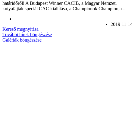
határidőről! A Budapest Winner CACIB, a Magyar Nemzeti
kutyafajták speciál CAC kiállítása, a Championok Championja ...
2019-11-14
Kereső megnyitása
További hírek böngészése
Galériák böngészése