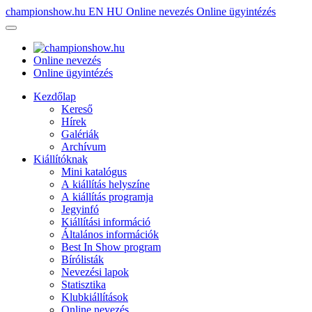
championshow.hu
EN
HU
Online nevezés
Online ügyintézés
Online nevezés
Online ügyintézés
Kezdőlap
Kereső
Hírek
Galériák
Archívum
Kiállítóknak
Mini katalógus
A kiállítás helyszíne
A kiállítás programja
Jegyinfó
Kiállítási információ
Általános információk
Best In Show program
Bírólisták
Nevezési lapok
Statisztika
Klubkiállítások
Online nevezés