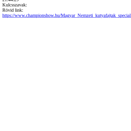
Kulcsszavak:
Rövid link:
https://www.championshow.hu/Magyar_Nemzeti_kutyafajtak_specia