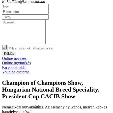
E:
kiallitas@kennelclub.hu
Küldés
Online nevezés
Online ügyintézés
Facebook oldal
Youtube csatorna
Champion of Champions Show,
Hungarian National Breed Speciality,
President Cup CACIB Show
Nemzetközi kutyakiállítás. Az esemény nyilvános, melyen kép- és
hangfelvétel készül.