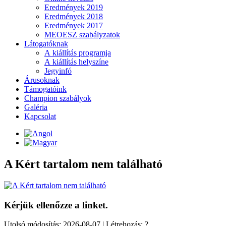
Eredmények 2019
Eredmények 2018
Eredmények 2017
MEOESZ szabályzatok
Látogatóknak
A kiállítás programja
A kiállítás helyszíne
Jegyinfó
Árusoknak
Támogatóink
Champion szabályok
Galéria
Kapcsolat
A Kért tartalom nem található
Kérjük ellenőzze a linket.
Utolsó módosítás: 2026-08-07 | Létrehozás: ?