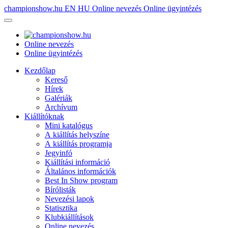
championshow.hu
EN
HU
Online nevezés
Online ügyintézés
Online nevezés
Online ügyintézés
Kezdőlap
Kereső
Hírek
Galériák
Archívum
Kiállítóknak
Mini katalógus
A kiállítás helyszíne
A kiállítás programja
Jegyinfó
Kiállítási információ
Általános információk
Best In Show program
Bírólisták
Nevezési lapok
Statisztika
Klubkiállítások
Online nevezés