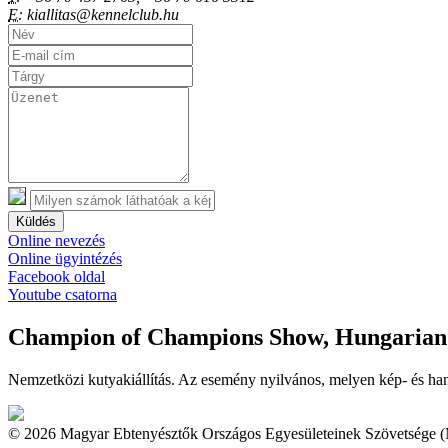
E:
kiallitas@kennelclub.hu
Küldés
Online nevezés
Online ügyintézés
Facebook oldal
Youtube csatorna
Champion of Champions Show, Hungarian 
Nemzetközi kutyakiállítás. Az esemény nyilvános, melyen kép- és han
© 2026 Magyar Ebtenyésztők Országos Egyesületeinek Szövetsége