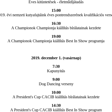
Éves kitüntetések - életműdíjátadás
15:00
19. évi nemzeti kutyafajtáink éves pontrendszerének kvalifikációs ver
16:30
A Championok Championja kiállítás bírálatainak kezdete
19:00
A Championok Championja kiállítás Best In Show programja
2019. december 1. (vasárnap)
7:30
Kapunyitás
9:00
Dog Dancing verseny
10:00
A President's Cup CACIB kiállítás bírálatainak kezdete
14:30
A President's Cup CACIB kiállítás Best In Show program