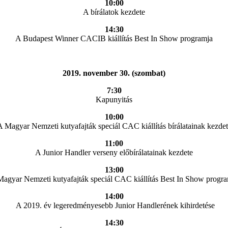
10:00
A bírálatok kezdete
14:30
A Budapest Winner CACIB kiállítás Best In Show programja
2019. november 30. (szombat)
7:30
Kapunyitás
10:00
 Magyar Nemzeti kutyafajták speciál CAC kiállítás bírálatainak kezde
11:00
A Junior Handler verseny előbírálatainak kezdete
13:00
agyar Nemzeti kutyafajták speciál CAC kiállítás Best In Show progr
14:00
A 2019. év legeredményesebb Junior Handlerének kihirdetése
14:30