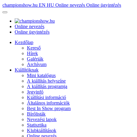
championshow.hu
EN
HU
Online nevezés
Online ügyintézés
Online nevezés
Online ügyintézés
Kezdőlap
Kereső
Hírek
Galériák
Archívum
Kiállítóknak
Mini katalógus
A kiállítás helyszíne
A kiállítás programja
Jegyinfó
Kiállítási információ
Általános információk
Best In Show program
Bírólisták
Nevezési lapok
Statisztika
Klubkiállítások
Online nevezés