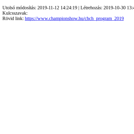
Utolsó módosítás: 2019-11-12 14:24:19 | Létrehozás: 2019-10-30 13:
Kulcsszavak:
Rövid link:
https://www.championshow.hu/chch_program_2019