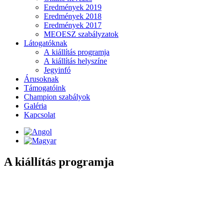
Eredmények 2019
Eredmények 2018
Eredmények 2017
MEOESZ szabályzatok
Látogatóknak
A kiállítás programja
A kiállítás helyszíne
Jegyinfó
Árusoknak
Támogatóink
Champion szabályok
Galéria
Kapcsolat
A kiállítás programja