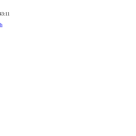
43:11
ch