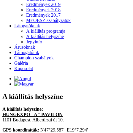
Eredmények 2019
Eredmények 2018
Eredmények 2017
MEOESZ szabályzatok
Látogatóknak
A kiállítás programja
A kiállítás helyszíne
Jegyinfó
Árusoknak
Támogatóink
Champion szabályok
Galéria
Kapcsolat
A kiállítás helyszíne
A kiállítás helyszíne:
HUNGEXPO "A" PAVILON
1101 Budapest, Albertirsai út 10.
GPS koordináták:
N47°29.587', E19°7.294'