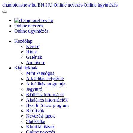
championshow.hu
EN
HU
Online nevezés
Online ügyintézés
Online nevezés
Online ügyintézés
Kezdőlap
Kereső
Hírek
Galériák
Archívum
Kiállítóknak
Mini katalógus
A kiállítás helyszíne
A kiállítás programja
Jegyinfó
Kiállítási információ
Általános információk
Best In Show program
Bírólisták
Nevezési lapok
Statisztika
Klubkiállítások
Online nevezés