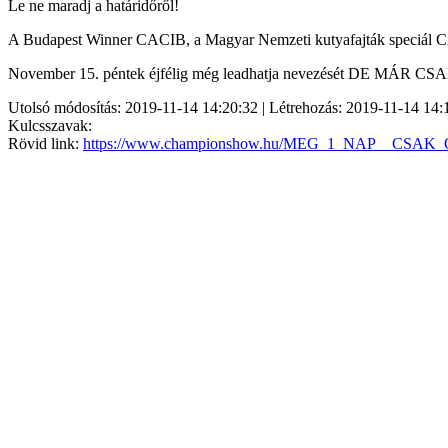
Le ne maradj a határidőről!
A Budapest Winner CACIB, a Magyar Nemzeti kutyafajták speciál CAC 
November 15. péntek éjfélig még leadhatja nevezését DE MÁR CS
Utolsó módosítás: 2019-11-14 14:20:32 | Létrehozás: 2019-11-14 14:
Kulcsszavak:
Rövid link:
https://www.championshow.hu/MEG_1_NAP__CSAK