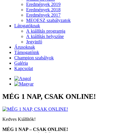
Eredmények 2019
Eredmények 2018
Eredmények 2017
MEOESZ szabályzatok
Látogatóknak
A kiállítás programja
A kiállítás helyszíne
Jegyinfó
Árusoknak
Támogatóink
Champion szabályok
Galéria
Kapcsolat
MÉG 1 NAP, CSAK ONLINE!
Kedves Kiállítók!
MÉG 1 NAP – CSAK ONLINE!