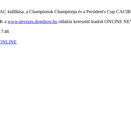
kiállítása, a Championok Championja és a President's Cup CACIB kiál
AK a
www.nevezes.dogshow.hu
oldalon keresztül leadott ONLINE 
17:46
_ONLINE