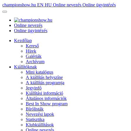
championshow.hu
EN
HU
Online nevezés
Online ügyintézés
Online nevezés
Online ügyintézés
Kezdőlap
Kereső
Hírek
Galériák
Archívum
Kiállítóknak
Mini katalógus
A kiállítás helyszíne
A kiállítás programja
Jegyinfó
Kiállítási információ
Általános információk
Best In Show program
Bírólisták
Nevezési lapok
Statisztika
Klubkiállítások
Online nevezés