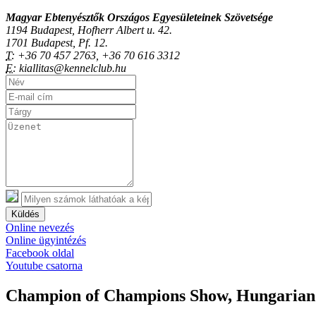
Magyar Ebtenyésztők Országos Egyesületeinek Szövetsége
1194 Budapest, Hofherr Albert u. 42.
1701 Budapest, Pf. 12.
T:
+36 70 457 2763, +36 70 616 3312
E:
kiallitas@kennelclub.hu
Küldés
Online nevezés
Online ügyintézés
Facebook oldal
Youtube csatorna
Champion of Champions Show, Hungarian 